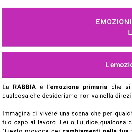
EMOZIONI
L
L'emozio
La
RABBIA
è l’
emozione primaria
che si 
qualcosa che desideriamo non va nella dire
Immagina di vivere una scena che per qualche
tuo capo al lavoro. Lei o lui dice qualcosa c
Questo provoca dei
cambiamenti nella tua 