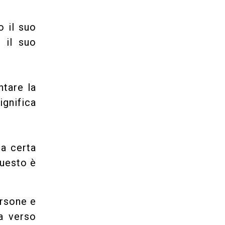
o il suo
 il suo
ntare la
ignifica
na certa
questo è
ersone e
la verso