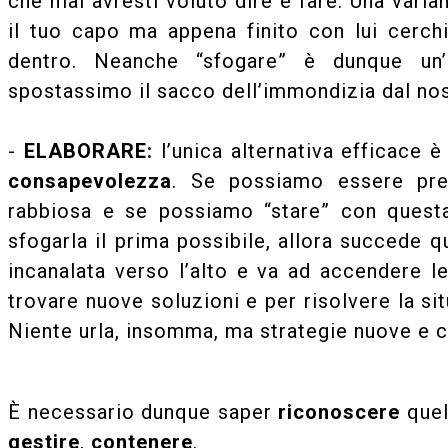
che mai avresti voluto dire e fare. Una varian
il tuo capo ma appena finito con lui cerchi
dentro. Neanche “sfogare” è dunque un’
spostassimo il sacco dell’immondizia dal nost
-
ELABORARE:
l’unica alternativa efficace è
consapevolezza
. Se possiamo essere pre
rabbiosa e se possiamo “stare” con questa 
sfogarla il prima possibile, allora succede 
incanalata verso l’alto e va ad accendere le
trovare nuove soluzioni e per risolvere la s
Niente urla, insomma, ma strategie nuove e c
È necessario dunque saper
riconoscere
quel
gestire
,
contenere
.