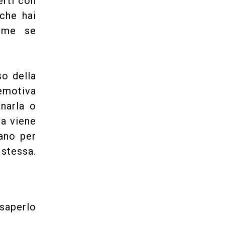
erti con
 che hai
come se
so della
emotiva
narla o
va viene
vano per
 stessa.
saperlo