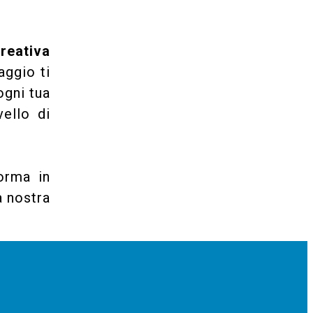
reativa
aggio ti
ogni tua
ello di
orma in
a nostra