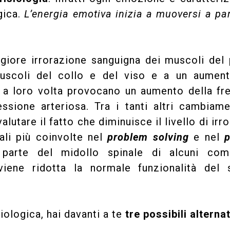
gica.
L’energia emotiva inizia a muoversi a par
giore irrorazione sanguigna dei muscoli del 
muscoli del collo e del viso e a un aument
e a loro volta provocano un aumento della f
essione arteriosa. Tra i tanti altri cambiam
lutare il fatto che diminuisce il livello di irr
ali più coinvolte nel
problem solving
e nel
p
 parte del midollo spinale di alcuni com
iene ridotta la normale funzionalità del 
iologica, hai davanti a te
tre possibili alterna