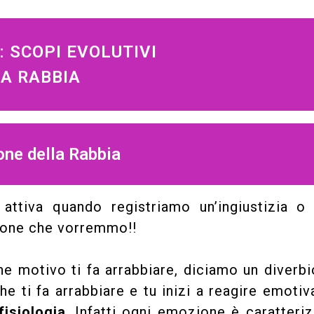
: SCOPI EVOLUTIVI
A RABBIA
ne della Rabbia
attiva quando registriamo un’ingiustizia o
zione che vorremmo!!
 motivo ti fa arrabbiare, diciamo un diverbi
he ti fa arrabbiare e tu inizi a reagire emoti
fisiologia
. Infatti ogni emozione è caratteri