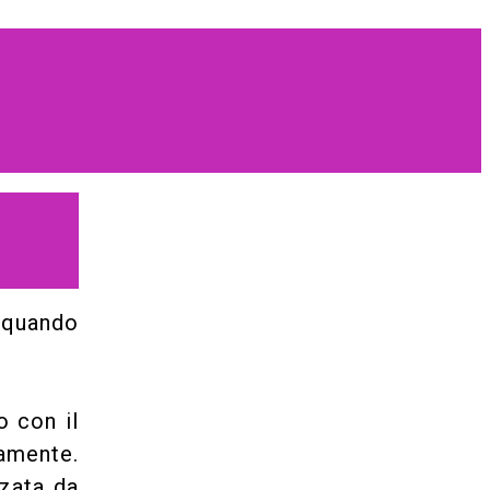
 quando
o con il
vamente.
zzata da