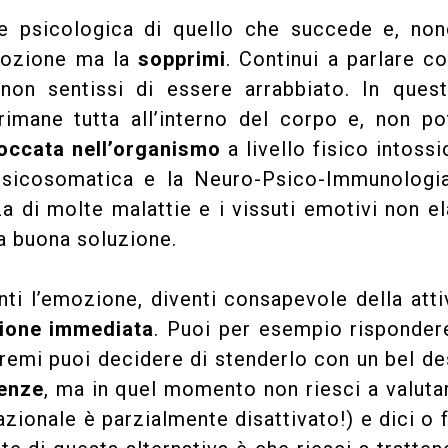
e psicologica di quello che succede e, non
emozione ma la
sopprimi
. Continui a parlare co
on sentissi di essere arrabbiato. In ques
 rimane tutta all’interno del corpo e, non p
occata nell’organismo
a livello fisico intoss
 psicosomatica e la Neuro-Psico-Immunologi
za di molte malattie e i vissuti emotivi non el
a buona soluzione.
ti l’emozione, diventi consapevole della att
ione immediata
. Puoi per esempio risponder
stremi puoi decidere di stenderlo con un bel de
enze
, ma in quel momento non riesci a valuta
razionale è parzialmente disattivato!) e dici o 