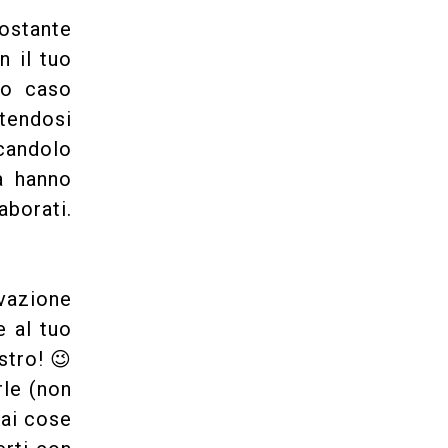
ostante
n il tuo
to caso
otendosi
icandolo
a hanno
aborati.
ivazione
e al tuo
stro! 😉
rle (non
fai cose