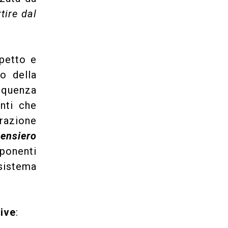
tire dal
petto e
o della
requenza
enti che
orazione
ensiero
ponenti
sistema
tive
: